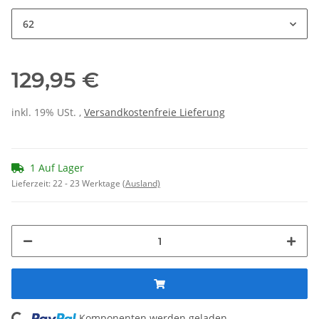
62
129,95 €
inkl. 19% USt. ,
Versandkostenfreie Lieferung
1 Auf Lager
Lieferzeit:
22 - 23 Werktage
(Ausland)
Loading...
Komponenten werden geladen ...