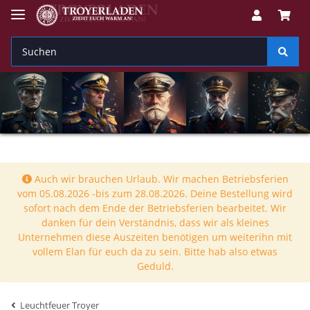
Auch wir brauchen Urlaub. Wir machen Betriebsferien
vom 05.08.2026 -bis zum 28.08.2026. Deine Bestellung wird
sofort nach dem Ende der Betriebsferien bearbeitet. Wir
danken für dein Verständnis, dass wir als kleines
Unternehmen diese Auszeiten benötigen um weiterihn mit
vollem Elan für euch da zu sein. Bitte hab also etwas
Geduld.
Leuchtfeuer Troyer