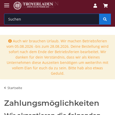
Auch wir brauchen Urlaub. Wir machen Betriebsferien
vom 05.08.2026 -bis zum 28.08.2026. Deine Bestellung wird
sofort nach dem Ende der Betriebsferien bearbeitet. Wir
danken für dein Verständnis, dass wir als kleines
Unternehmen diese Auszeiten benötigen um weiterihn mit
vollem Elan für euch da zu sein. Bitte hab also etwas
Geduld.
Startseite
Zahlungsmöglichkeiten