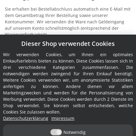
Sie erhalten bei Bestellabschluss automatisch eine E-Mail mit
dem Gesamtbetrag Ihrer Bestellung sowie unserer
Kontonummer. Wir versenden die Ware nach Geldeingang
auf unserem Konto schnellstmöglich (entsprechend der
Warenverfügbarkeit).
Dieser Shop verwendet Cookies
Unsere Bankverbindung
Kontoinhaber: Ralph Fröhlich
Wir verwenden Cookies, um Ihnen ein optimales
Kontonummer: 11334709
Einkaufserlebnis bieten zu können. Diese Cookies lassen sich in
Bankleitzahl: 66490000
drei verschiedene Kategorien zusammenfassen. Die
Bankinstitut: Volksbank Offenburg
notwendigen werden zwingend für Ihren Einkauf benötigt.
Weitere Cookies verwenden wir, um anonymisierte Statistiken
anfertigen zu können. Andere dienen vor allem
Marketingzwecken und werden für die Personalisierung von
Werbung verwendet. Diese Cookies werden durch 2 Dienste im
Shop verwendet. Sie können selbst entscheiden, welche
Cookies Sie zulassen wollen.
Informationen
Datenschutzerklärung
Impressum
Notwendig
Service