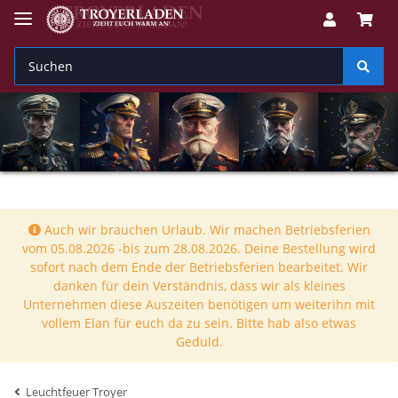
Auch wir brauchen Urlaub. Wir machen Betriebsferien
vom 05.08.2026 -bis zum 28.08.2026. Deine Bestellung wird
sofort nach dem Ende der Betriebsferien bearbeitet. Wir
danken für dein Verständnis, dass wir als kleines
Unternehmen diese Auszeiten benötigen um weiterihn mit
vollem Elan für euch da zu sein. Bitte hab also etwas
Geduld.
Leuchtfeuer Troyer