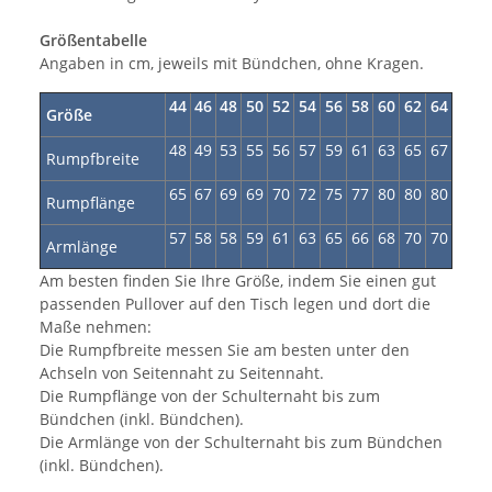
Größentabelle
Angaben in cm, jeweils mit Bündchen, ohne Kragen.
44
46
48
50
52
54
56
58
60
62
64
Größe
48
49
53
55
56
57
59
61
63
65
67
Rumpfbreite
65
67
69
69
70
72
75
77
80
80
80
Rumpflänge
57
58
58
59
61
63
65
66
68
70
70
Armlänge
Am besten finden Sie Ihre Größe, indem Sie einen gut
passenden Pullover auf den Tisch legen und dort die
Maße nehmen:
Die Rumpfbreite messen Sie am besten unter den
Achseln von Seitennaht zu Seitennaht.
Die Rumpflänge von der Schulternaht bis zum
Bündchen (inkl. Bündchen).
Die Armlänge von der Schulternaht bis zum Bündchen
(inkl. Bündchen).