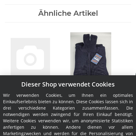
Ähnliche Artikel
Dieser Shop verwendet Cookies
Jacke Elbe S
Damen-Troyer Elbe S
J
139,00 €
*
119,00 €
*
Wir verwenden Cookies, um Ihnen ein optimales
Einkaufserlebnis bieten zu können. Diese Cookies lassen sich in
drei verschiedene Kategorien zusammenfassen. Die
notwendigen werden zwingend für Ihren Einkauf benötigt.
Weitere Cookies verwenden wir, um anonymisierte Statistiken
anfertigen zu können. Andere dienen vor allem
Marketingzwecken und werden für die Personalisierung von