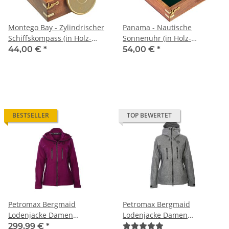
Montego Bay - Zylindrischer
Panama - Nautische
Schiffskompass (in Holz-
Sonnenuhr (in Holz-
Geschenkbox)
Geschenkbox)
44,00 €
*
54,00 €
*
BESTSELLER
TOP BEWERTET
Petromax Bergmaid
Petromax Bergmaid
Lodenjacke Damen
Lodenjacke Damen
(brombeer)
(steingrau)
299,99 €
*