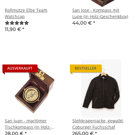
Rollmütze Elbe Team
San Jose - Kompass mit
Watchcap
Lupe (in Holz-Geschenkbox)
44,00 €
*
11,90 €
*
AUSVERKAUFT
BESTSELLER
San Juan - maritimer
Stehkragenjacke, gewalkt,
Tischkompass (in Holz-
Coburger Fuchsschaf
Geschenkbox)
28,00 €
*
265,00 €
*