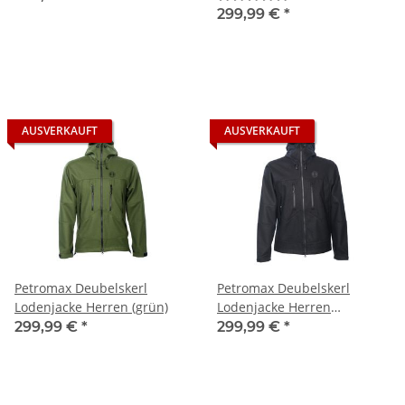
299,99 €
*
AUSVERKAUFT
AUSVERKAUFT
Petromax Deubelskerl
Petromax Deubelskerl
Lodenjacke Herren (grün)
Lodenjacke Herren
(schwarz)
299,99 €
*
299,99 €
*