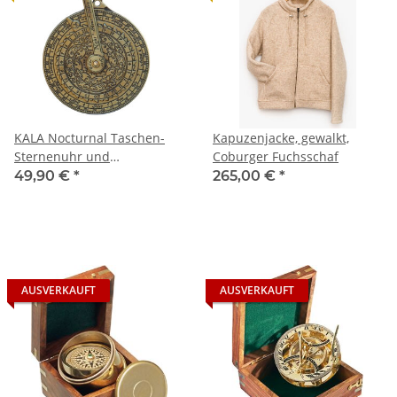
KALA Nocturnal Taschen-
Kapuzenjacke, gewalkt,
Sternenuhr und
Coburger Fuchsschaf
Gezeitenrechner
49,90 €
*
265,00 €
*
AUSVERKAUFT
AUSVERKAUFT