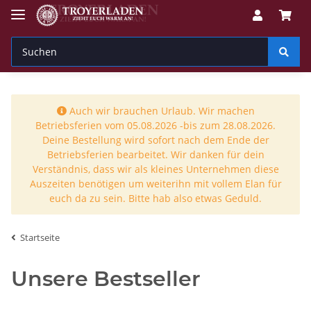
Auch wir brauchen Urlaub. Wir machen
Betriebsferien vom 05.08.2026 -bis zum 28.08.2026.
Deine Bestellung wird sofort nach dem Ende der
Betriebsferien bearbeitet. Wir danken für dein
Verständnis, dass wir als kleines Unternehmen diese
Auszeiten benötigen um weiterihn mit vollem Elan für
euch da zu sein. Bitte hab also etwas Geduld.
Startseite
Unsere Bestseller