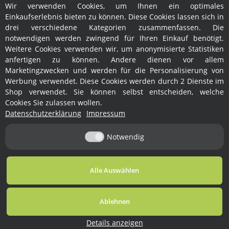
Kordelzug kbT
54,00 €
*
Wir verwenden Cookies, um Ihnen ein optimales
199,00 €
*
Einkaufserlebnis bieten zu können. Diese Cookies lassen sich in
drei verschiedene Kategorien zusammenfassen. Die
notwendigen werden zwingend für Ihren Einkauf benötigt.
Weitere Cookies verwenden wir, um anonymisierte Statistiken
anfertigen zu können. Andere dienen vor allem
Marketingzwecken und werden für die Personalisierung von
Werbung verwendet. Diese Cookies werden durch 2 Dienste im
Shop verwendet. Sie können selbst entscheiden, welche
Cookies Sie zulassen wollen.
Informationen
Datenschutzerklärung
Impressum
Notwendig
Service
Alle Auswählen
Vertrag widerrufen
* Alle Preise inkl. gesetzlicher USt., zzgl.
Versand
Ablehnen
© Ralph Fröhlich
Powered by
JTL-Shop
Details anzeigen