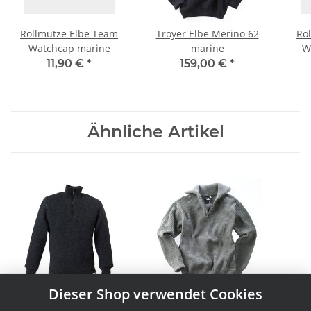
Rollmütze Elbe Team
Troyer Elbe Merino 62
Ro
Watchcap marine
marine
W
11,90 €
*
159,00 €
*
Ähnliche Artikel
Dieser Shop verwendet Cookies
Walktroyer Elbe mit
Troyer Elbe III
W