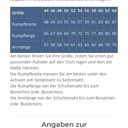
44
46
48
50
52
54
56
58
60
62
64
Größe
48
49
53
55
56
57
59
61
63
65
67
Rumpfbreite
65
67
69
69
70
72
75
77
80
80
80
Rumpflänge
57
58
58
59
61
63
65
66
68
70
70
Armlänge
Am besten finden Sie Ihre Größe, indem Sie einen gut
passenden Pullover auf den Tisch legen und dort die
Maße nehmen:
Die Rumpfbreite messen Sie am besten unter den
Achseln von Seitennaht zu Seitennaht.
Die Rumpflänge von der Schulternaht bis zum
Bündchen (inkl. Bündchen).
Die Armlänge von der Schulternaht bis zum Bündchen
(inkl. Bündchen).
Angaben zur