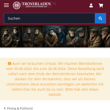
Auch wir brauchen Urlaub. Wir machen Betriebsferien
vom 05.08.2026 -bis zum 28.08.2026. Deine Bestellung wird
sofort nach dem Ende der Betriebsferien bearbeitet. Wir
danken für dein Verständnis, dass wir als kleines
Unternehmen diese Auszeiten benötigen um weiterihn mit
vollem Elan für euch da zu sein. Bitte hab also etwas
Geduld.
Pining & Pothorst