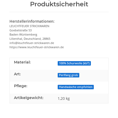
Produktsicherheit
Herstellerinformationen:
LEUCHTFEUER STRICKWAREN
Goebelstraße 53
Baden-Württemberg
Lilienthal, Deutschland, 28865
info@leuchtfeuer-strickwaren.de
https://www.leuchtfeuer-strickwaren.de
Material:
100% Schurwolle (kbT)
Art:
Perlfang grob
Pflege:
Handwäsche empfohlen
Artikelgewicht:
1,20
kg