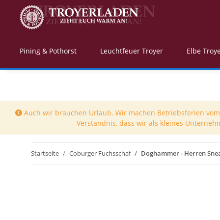
Pining & Pothorst
Leuchtfeuer Troyer
Elbe Troy
Auch wir brauchen Urlaub. Wir machen Betriebsferien vom 0
Verständnis, dass wir als kleines Unterneh
Startseite
Coburger Fuchsschaf
Doghammer - Herren Snea