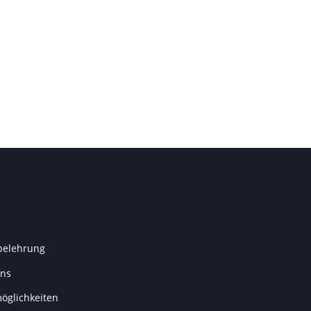
belehrung
uns
öglichkeiten