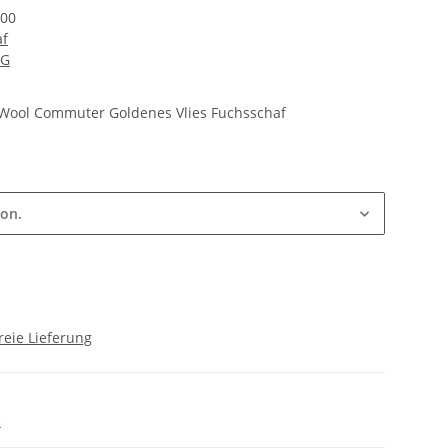
H00
af
eG
Wool Commuter Goldenes Vlies Fuchsschaf
ion.
reie Lieferung
)