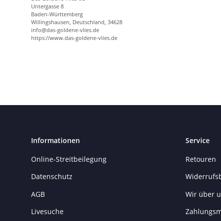
Untergasse 8
Baden-Württemberg
Willingshausen, Deutschland, 34628
info@das-goldene-vlies.de
https://www.das-goldene-vlies.de
Informationen
Service
Online-Streitbeilegung
Retouren
Datenschutz
Widerrufs
AGB
Wir über 
Livesuche
Zahlungsm