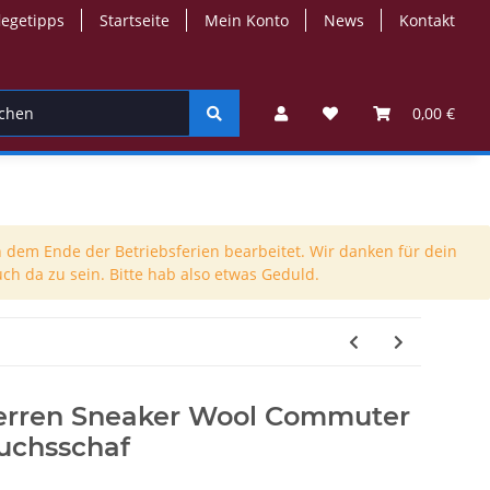
legetipps
Startseite
Mein Konto
News
Kontakt
-Jacken
Kinder-Troyer
Walkstrick
Mützen
0,00 €
 dem Ende der Betriebsferien bearbeitet. Wir danken für dein
ch da zu sein. Bitte hab also etwas Geduld.
rren Sneaker Wool Commuter
Fuchsschaf