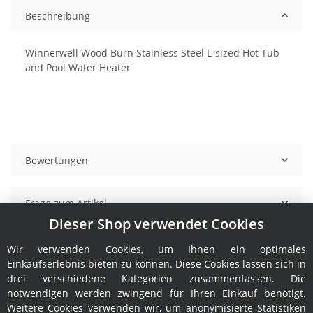
Beschreibung
Winnerwell Wood Burn Stainless Steel L-sized Hot Tub
and Pool Water Heater
Bewertungen
Frage zum Artikel
Dieser Shop verwendet Cookies
Benachrichtigen, wenn verfügbar
Wir verwenden Cookies, um Ihnen ein optimales
Einkaufserlebnis bieten zu können. Diese Cookies lassen sich in
drei verschiedene Kategorien zusammenfassen. Die
notwendigen werden zwingend für Ihren Einkauf benötigt.
Weitere Cookies verwenden wir, um anonymisierte Statistiken