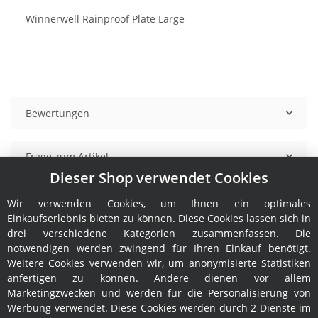
Winnerwell Rainproof Plate Large
Bewertungen
Frage zum Artikel
Dieser Shop verwendet Cookies
Benachrichtigen, wenn verfügbar
Wir verwenden Cookies, um Ihnen ein optimales
Einkaufserlebnis bieten zu können. Diese Cookies lassen sich in
drei verschiedene Kategorien zusammenfassen. Die
notwendigen werden zwingend für Ihren Einkauf benötigt.
Weitere Cookies verwenden wir, um anonymisierte Statistiken
anfertigen zu können. Andere dienen vor allem
Marketingzwecken und werden für die Personalisierung von
Werbung verwendet. Diese Cookies werden durch 2 Dienste im