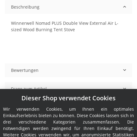
Beschreibung
Winnerwell Nomad PLUS Double View External Air L-
sized Wood Burning Tent Stove
Bewertungen
Frage zum Artikel
Dieser Shop verwendet Cookies
Benachrichtigen, wenn verfügbar
Wir verwenden Cookies, um Ihnen ein optimales
Einkaufserlebnis bieten zu können. Diese Cookies lassen sich in
drei verschiedene Kategorien zusammenfassen. Die
notwendigen werden zwingend für Ihren Einkauf benötigt.
Weitere Cookies verwenden wir, um anonymisierte Statistiken