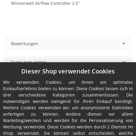
Winnerwell Airflow Controller 3.5"
Bewertungen
Frage zum Artikel
Dieser Shop verwendet Cookies
Benachrichtigen, wenn verfügbar
Wir verwenden Cookies, um Ihnen ein optimales
Einkaufserlebnis bieten zu können. Diese Cookies lassen sich in
drei verschiedene Kategorien zusammenfassen. Die
notwendigen werden zwingend für Ihren Einkauf benötigt.
Weitere Cookies verwenden wir, um anonymisierte Statistiken
anfertigen zu können. Andere dienen vor allem
Marketingzwecken und werden für die Personalisierung von
Werbung verwendet. Diese Cookies werden durch 2 Dienste im
Shop verwendet. Sie können selbst entscheiden, welche