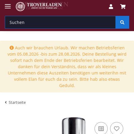
Auch wir brauchen Urlaub. Wir machen Betriebsferien
vom 05.08.2026 -bis zum 28.08.2026. Deine Bestellung wird
sofort nach dem Ende der Betriebsferien bearbeitet. Wir
danken für dein Verständnis, dass wir als kleines
Unternehmen diese Auszeiten benötigen um weiterihn mit
vollem Elan für euch da zu sein. Bitte hab also etwas
Geduld.
Startseite