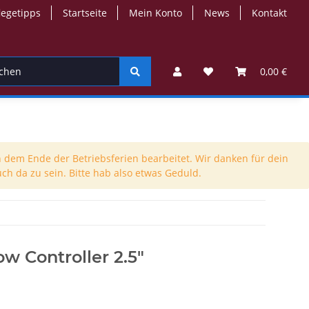
legetipps
Startseite
Mein Konto
News
Kontakt
-Jacken
Kinder-Troyer
Walkstrick
Mützen
0,00 €
 dem Ende der Betriebsferien bearbeitet. Wir danken für dein
ch da zu sein. Bitte hab also etwas Geduld.
ow Controller 2.5"