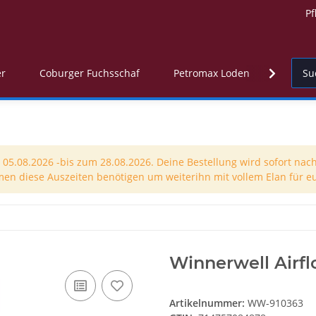
Pf
er
Coburger Fuchsschaf
Petromax Loden
Troyer
5.08.2026 -bis zum 28.08.2026. Deine Bestellung wird sofort nach
men diese Auszeiten benötigen um weiterihn mit vollem Elan für eu
Winnerwell Airfl
Artikelnummer:
WW-910363