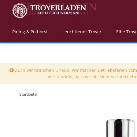
Pining & Pothorst
Leuchtfeuer Troyer
Elbe Troy
Auch wir brauchen Urlaub. Wir machen Betriebsferien vom 0
Verständnis, dass wir als kleines Unterneh
Startseite