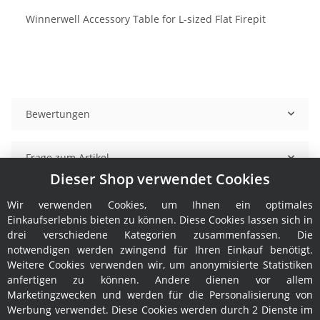
Winnerwell Accessory Table for L-sized Flat Firepit
Bewertungen
Frage zum Artikel
Dieser Shop verwendet Cookies
Benachrichtigen, wenn verfügbar
Wir verwenden Cookies, um Ihnen ein optimales
Einkaufserlebnis bieten zu können. Diese Cookies lassen sich in
drei verschiedene Kategorien zusammenfassen. Die
notwendigen werden zwingend für Ihren Einkauf benötigt.
Weitere Cookies verwenden wir, um anonymisierte Statistiken
anfertigen zu können. Andere dienen vor allem
Marketingzwecken und werden für die Personalisierung von
Werbung verwendet. Diese Cookies werden durch 2 Dienste im