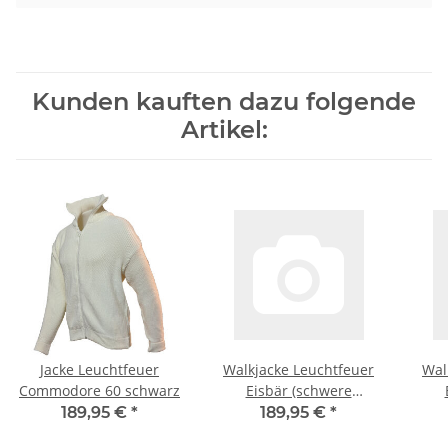
Kunden kauften dazu folgende
Artikel:
Jacke Leuchtfeuer
Walkjacke Leuchtfeuer
Wal
Commodore 60 schwarz
Eisbär (schwere
Qualität) anthrazit 3XL
Qua
189,95 €
*
189,95 €
*