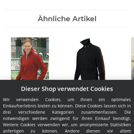
Ähnliche Artikel
Dieser Shop verwendet Cookies
Troyer Leuchtfeuer Fred
Jacke Leuchtfeuer
Tr
Worker
59,00 € -
99,95 €
*
Wir verwenden Cookies, um Ihnen ein optimales
109,95 €
*
Einkaufserlebnis bieten zu können. Diese Cookies lassen sich in
drei verschiedene Kategorien zusammenfassen. Die
notwendigen werden zwingend für Ihren Einkauf benötigt.
Weitere Cookies verwenden wir, um anonymisierte Statistiken
anfertigen zu können. Andere dienen vor allem