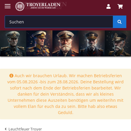
Auch wir brauchen Urlaub. Wir machen Betriebsferien
vom 05.08.2026 -bis zum 28.08.2026. Deine Bestellung wird
sofort nach dem Ende der Betriebsferien bearbeitet. Wir
danken für dein Verständnis, dass wir als kleines
Unternehmen diese Auszeiten benötigen um weiterihn mit
vollem Elan für euch da zu sein. Bitte hab also etwas
Geduld.
Leuchtfeuer Troyer